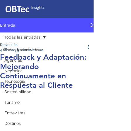
Insights
Entrada
Todas las entradas
Redacción
Todas las entradas
4 feb 2025
3 min de lectura
Feedback y Adaptación:
Agencias
Mejorando
Negocios
Continuamente en
Tecnología
Respuesta al Cliente
Sostenibilidad
Turismo
Entrevistas
Destinos