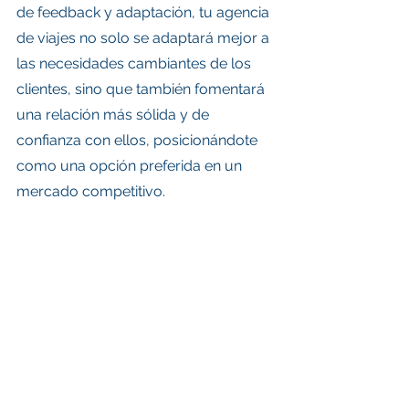
de feedback y adaptación, tu agencia 
de viajes no solo se adaptará mejor a 
las necesidades cambiantes de los 
clientes, sino que también fomentará 
una relación más sólida y de 
confianza con ellos, posicionándote 
como una opción preferida en un 
mercado competitivo.
Descarga nuestro ebook gratuito 
"Cotizaciones que Convierten: 
Tácticas Proactivas para Agencias 
de Viajes"
 registrándote en 
OBTec
. Si 
ya estás registrado, únete a 
Academia OBTec para obtener tu 
copia y comienza a transformar tus 