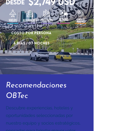
$2,749 Usd
Desde
COSTO POR PERSONA
6 DÍAS / 07 NOCHES
Recomendaciones
OBTec
Descubre experiencias, hoteles y
oportunidades seleccionadas por
nuestro equipo y socios estratégicos,
pensadas para brindar mayor valor,