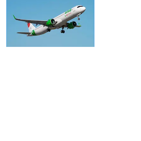
Promoción Vivaerobus
Descripción de la promoción.
Promoción Volaris