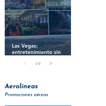
Las Vegas:
entretenimiento sin
límites en la ciudad más
1
/
2
famosa del desierto
Aerolíneas
Promociones aéreas