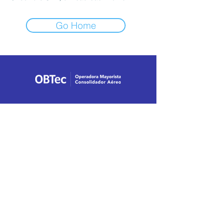
Go Home
Premios y Certificaciones
Certificado de Acreditación IATA
Distintivo M, Programa Moderniza.
Certificación SECTUR.
American Airlines, Mexico Circle of
Excellence.