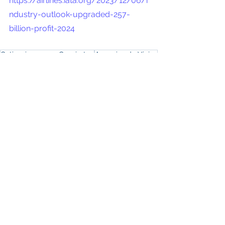
https://airlines.iata.org/2023/12/06/i
ndustry-outlook-upgraded-257-
billion-profit-2024
Cotizaciones que Convierten
Agencias de Viajes
Tácticas Proactivas
Personalización de Viajes
Agencias
Negocios
Turismo
Ver todo
Entradas recientes