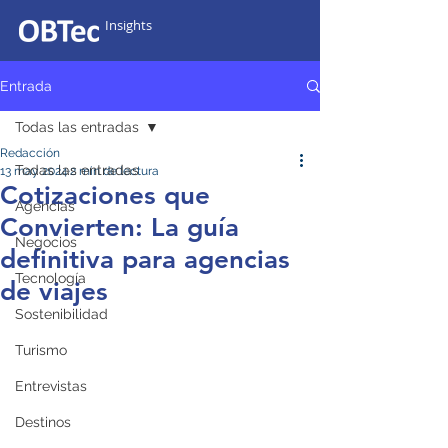
Insights
Entrada
Todas las entradas
Redacción
Todas las entradas
13 may 2024
2 min de lectura
Cotizaciones que
Agencias
Convierten: La guía
Negocios
definitiva para agencias
Tecnología
de viajes
Sostenibilidad
Turismo
Entrevistas
Destinos