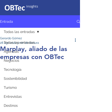
Insights
Entrada
Todas las entradas
Gerardo Gómez
Todas las entradas
28 ago 2022
3 min de lectura
Marplay, aliado de las
Agencias
empresas con OBTec
Negocios
Tecnología
Sostenibilidad
Turismo
Entrevistas
Destinos