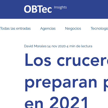
Insights
Todas las entradas
Agencias
Negocios
Tecnologí
David Morales
14 nov 2020
4 min de lectura
Destinos
Los crucer
preparan 
en 2021